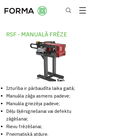
RSF - MANUALĀ FRĒZE
Izturība ir pārbaudīta laika gaitā;
Manuāla zāģa asmens padeve;
Manuāla griezēja padeve;
Dēļu šķērsgriešanai vai defektu
zāģēšanai;
Rievu frēzēšanai;
Pneimatiskā atdure.