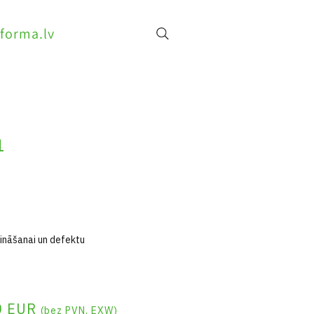
forma.lv
1
ināšanai un defektu
00 EUR
(bez PVN, EXW)