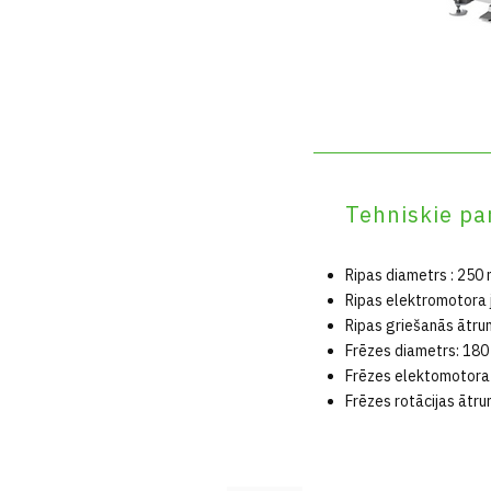
Tehniskie pa
Ripas diametrs : 250
Ripas elektromotora 
Ripas griešanās ātr
Frēzes diametrs: 18
Frēzes elektomotora 
Frēzes rotācijas ātr