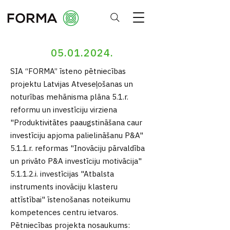
05.01.2024
.
SIA “FORMA” īsteno pētniecības
projektu Latvijas Atveseļošanas un
noturības mehānisma plāna 5.1.r.
reformu un investīciju virziena
"Produktivitātes paaugstināšana caur
investīciju apjoma palielināšanu P&A"
5.1.1.r. reformas "Inovāciju pārvaldība
un privāto P&A investīciju motivācija"
5.1.1.2.i. investīcijas "Atbalsta
instruments inovāciju klasteru
attīstībai" īstenošanas noteikumu
kompetences centru ietvaros.
Pētniecības projekta nosaukums: