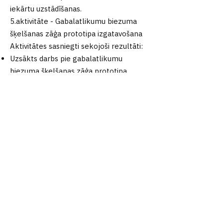
iekārtu uzstādīšanas.
5.aktivitāte - Gabalatlikumu biezuma
šķelšanas zāģa prototipa izgatavošana
Aktivitātes sasniegti sekojoši rezultāti:
Uzsākts darbs pie gabalatlikumu
biezuma šķelšanas zāģa prototipa
izgatavošanas.
FORMA
Par mums