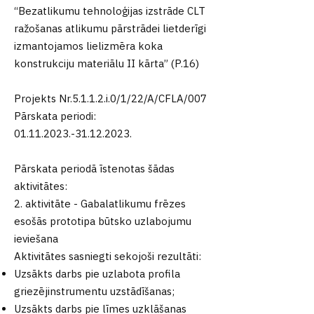
“Bezatlik
umu tehnoloģijas izstrāde CLT
ražošanas atlikumu pārstrādei lietderīgi
izmantojamos lielizmēra koka
konstrukciju materiālu II kārta” (P.16)
Projekts Nr.5.1.1.2.i.0/1/22/A/CFLA/007
Pārskata periodi:
01.11.2023.-31.12.2023
.
Pārskata periodā īstenotas šādas
aktivitātes:
2. aktivitāte - Gabalatlikumu frēzes
esošās prototipa būtsko uzlabojumu
ieviešana
Aktivitātes sasniegti sekojoši rezultāti:
Uzsākts darbs pie uzlabota profila
griezējinstrumentu uzstādīšanas;
Uzsākts darbs pie līmes uzklāšanas