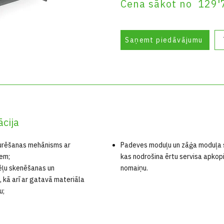
Cena sākot no 129
Saņemt piedāvājumu
ācija
turēšanas mehānisms ar
Padeves moduļu un zāģa moduļa se
iem;
kas nodrošina ērtu servisa apkopi
dēļu skenēšanas un
nomaiņu.
 kā arī ar gatavā materiāla
u;