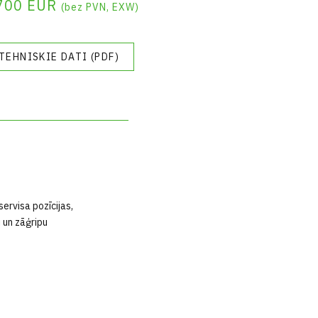
'700 EUR
(bez PVN, EXW)
TEHNISKIE DATI (PDF)
rvisa pozīcijas,
 un zāģripu