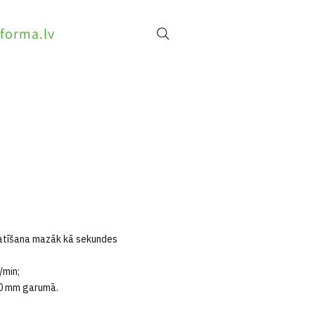
forma.lv
tatīšana mazāk kā sekundes
/min;
00 mm garumā.