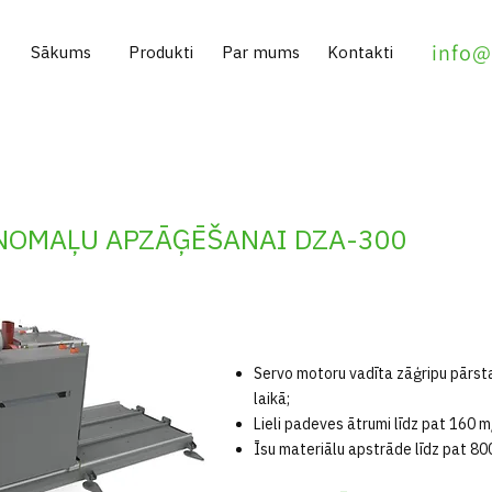
info@
Sākums
Produkti
Par mums
Kontakti
NOMAĻU APZĀĢĒŠANAI DZA-300
Servo motoru vadīta zāģripu pārs
laikā;
Lieli padeves ātrumi līdz pat 160 m
Īsu materiālu apstrāde līdz pat 8