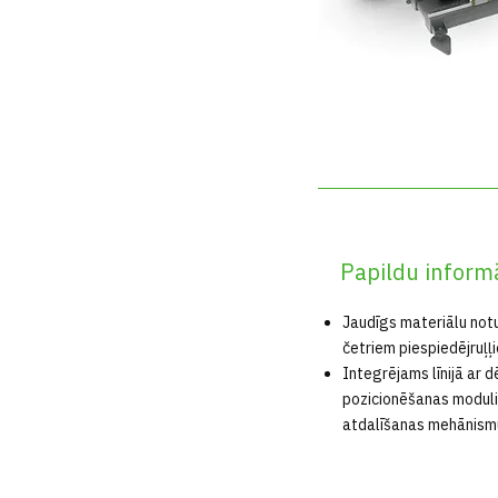
Papildu inform
Jaudīgs materiālu no
četriem piespiedējruļļ
Integrējams līnijā ar 
pozicionēšanas moduli,
atdalīšanas mehānism