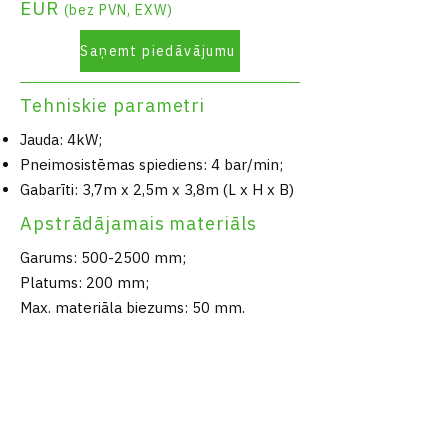
EUR
(bez PVN, EXW)
Saņemt piedāvājumu
Tehniskie parametri
Jauda: 4kW;
Pneimosistēmas spiediens: 4 bar/min;
Gabarīti: 3,7m x 2,5m x 3,8m (L x H x B)
Apstrādājamais materiāls
Garums:
500-2500
mm;
Platums: 200 mm;
Max. materiāla biezums: 50 mm.