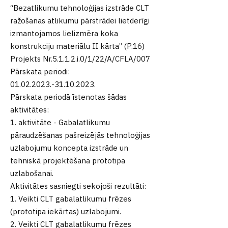
“Bezatlikumu tehnoloģijas izstrāde CLT
ražošanas atlikumu pārstrādei lietderīgi
izmantojamos lielizmēra koka
konstrukciju materiālu II kārta” (P.16)
Projekts Nr.5.1.1.2.i.0/1/22/A/CFLA/007
Pārskata periodi:
01.02.2023.-31.10.2023
.
Pārskata periodā īstenotas šādas
aktivitātes:
1. aktivitāte - Gabalatlikumu
pāraudzēšanas pašreizējās tehnoloģijas
uzlabojumu koncepta izstrāde un
tehniskā projektēšana prototipa
uzlabošanai.
Aktivitātes sasniegti sekojoši rezultāti:
1. Veikti CLT gabalatlikumu frēzes
(prototipa iekārtas) uzlabojumi.
2. Veikti CLT gabalatlikumu frēzes