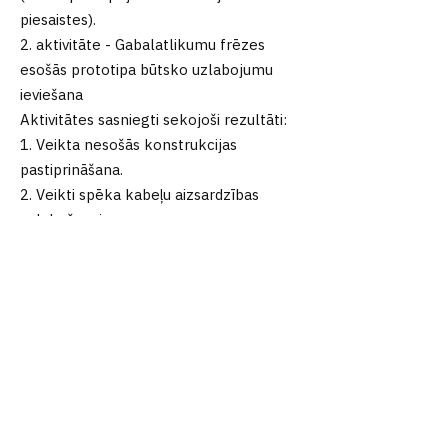
piesaistes).
2. aktivitāte - Gabalatlikumu frēzes
esošās prototipa būtsko uzlabojumu
ieviešana
Aktivitātes sasniegti sekojoši rezultāti:
1. Veikta nesošās konstrukcijas
pastiprināšana.
2. Veikti spēka kabeļu aizsardzības
uzlabošanai.
Aktivitātes ieviešana turpinās līdz
2023.gada beigām.
aktivitāte - Gabalatlikumu biezuma
šķelšanas zāģa prototipa koncepcijas
izstrāde un tehniskā projektēšana
Aktivitātes sasniegti sekojoši rezultāti:
Veikta vairāku konceptu izstrāde un
izvēlēts piemērotākais. Zāģa prototipa
projektēšana veikta saviem spēkiem