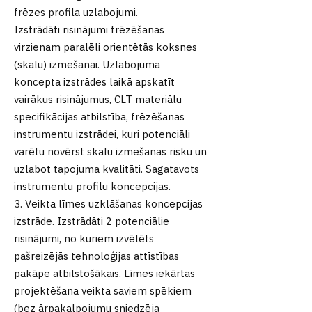
frēzes profila uzlabojumi.
Izstrādāti risinājumi frēzēšanas
virzienam paralēli orientētās koksnes
(skalu) izmešanai. Uzlabojuma
koncepta izstrādes laikā apskatīt
vairākus risinājumus, CLT materiālu
specifikācijas atbilstība, frēzēšanas
instrumentu izstrādei, kuri potenciāli
varētu novērst skalu izmešanas risku un
uzlabot tapojuma kvalitāti. Sagatavots
instrumentu profilu koncepcijas.
3. Veikta līmes uzklāšanas koncepcijas
izstrāde. Izstrādāti 2 potenciālie
risinājumi, no kuriem izvēlēts
pašreizējās tehnoloģijas attīstības
pakāpe atbilstošākais. Līmes iekārtas
projektēšana veikta saviem spēkiem
(bez ārpakalpojumu sniedzēja