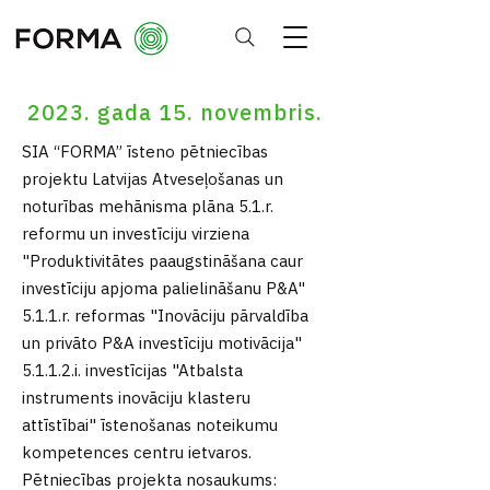
2023. gada 15. novembris.
SIA “FORMA” īsteno pētniecības
projektu Latvijas Atveseļošanas un
noturības mehānisma plāna 5.1.r.
reformu un investīciju virziena
"Produktivitātes paaugstināšana caur
investīciju apjoma palielināšanu P&A"
5.1.1.r. reformas "Inovāciju pārvaldība
un privāto P&A investīciju motivācija"
5.1.1.2.i. investīcijas "Atbalsta
instruments inovāciju klasteru
attīstībai" īstenošanas noteikumu
kompetences centru ietvaros.
Pētniecības projekta nosaukums: