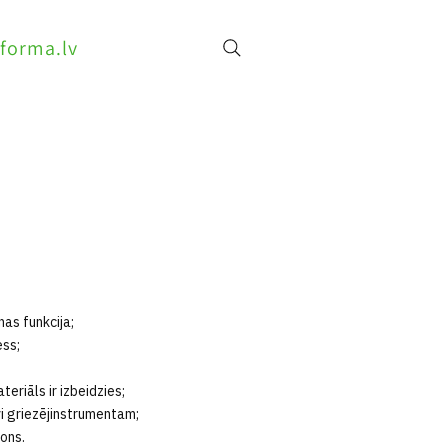
forma.lv
as funkcija;
ess;
eriāls ir izbeidzies;
vi griezējinstrumentam;
ons.