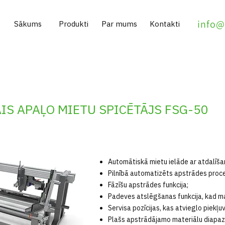
info@
Sākums
Produkti
Par mums
Kontakti
S APAĻO MIETU SPICĒTĀJS FSG-50
Automātiskā mietu ielāde ar atdalīšan
Pilnībā automatizēts apstrādes proc
Fāzīšu apstrādes funkcija;
Padeves atslēgšanas funkcija, kad mat
Servisa pozīcijas, kas atvieglo piekļu
Plašs apstrādājamo materiālu diapaz