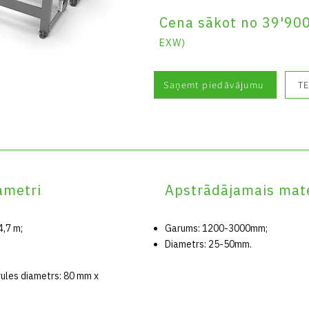
Cena sākot no 39'90
EXW)
Saņemt piedāvājumu
TE
ametri
Apstrādājamais mate
4,7 m;
Garums: 1200-3000mm;
Diametrs: 25-50mm.
ules diametrs: 80 mm x