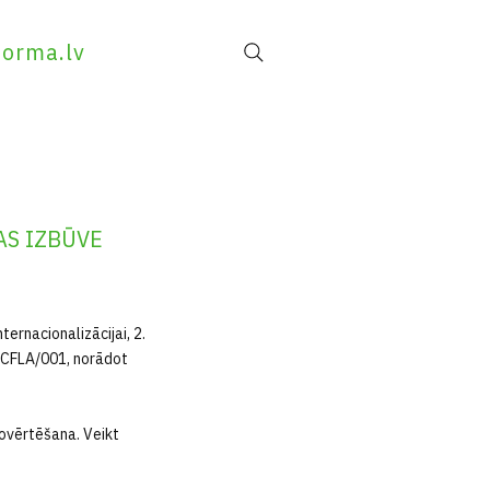
forma.lv
AS IZBŪVE
ernacionalizācijai, 2.
A/CFLA/001, norādot
novērtēšana. Veikt