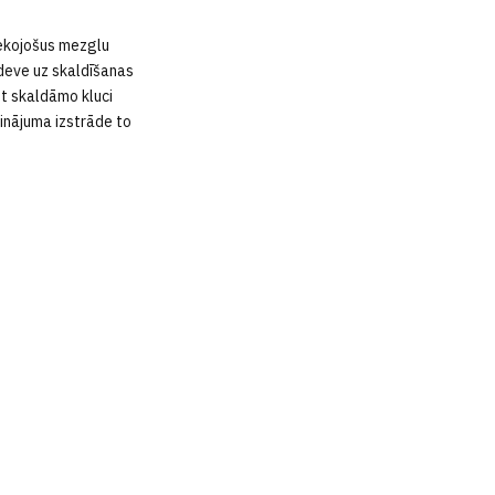
sekojošus mezglu
deve uz skaldīšanas
et skaldāmo kluci
sinājuma izstrāde to