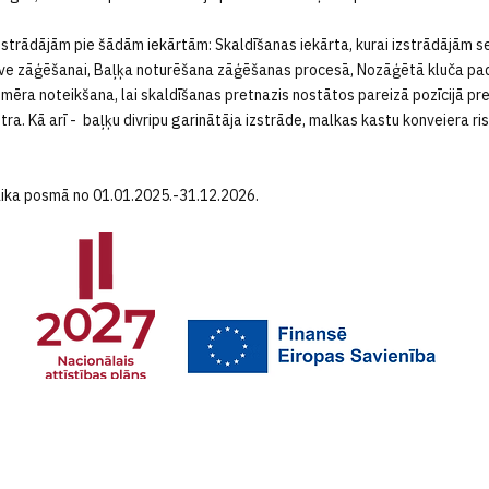
s strādājām pie šādām iekārtām: Skaldīšanas iekārta, kurai izstrādājām 
eve zāģēšanai, Baļķa noturēšana zāģēšanas procesā, Nozāģētā kluča pa
zmēra noteikšana, lai skaldīšanas pretnazis nostātos pareizā pozīcijā pr
ra. Kā arī - baļķu divripu garinātāja izstrāde, malkas kastu konveiera ri
laika posmā no 01.01.2025.-31.12.2026.