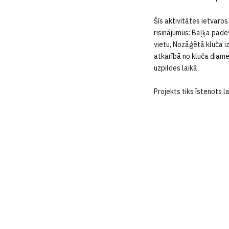
Šīs aktivitātes ietvaro
risinājumus: Baļķa pad
vietu, Nozāģētā kluča i
atkarībā no kluča diamet
uzpildes laikā.
Projekts tiks īstenots 