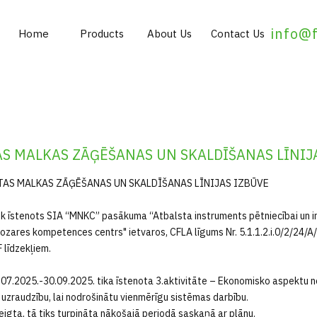
info@
Home
Products
About Us
Contact Us
S MALKAS ZĀĢĒŠANAS UN SKALDĪŠANAS LĪNIJ
TAS MALKAS ZĀĢĒŠANAS UN SKALDĪŠANAS LĪNIJAS IZBŪVE
ek īstenots SIA “MNKC” pasākuma “Atbalsta instruments pētniecībai un int
ozares kompetences centrs" ietvaros, CFLA līgums Nr. 5.1.1.2.i.0/2/24/
 līdzekļiem.
.07.2025.-30.09.2025. tika īstenota 3.aktivitāte – Ekonomisko aspektu 
uzraudzību, lai nodrošinātu vienmērīgu sistēmas darbību.
eigta, tā tiks turpināta nākošajā periodā saskaņā ar plānu.