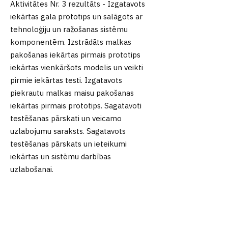
Aktivitātes Nr. 3 rezultāts - Izgatavots
iekārtas gala prototips un salāgots ar
tehnoloģiju un ražošanas sistēmu
komponentēm. Izstrādāts malkas
pakošanas iekārtas pirmais prototips
iekārtas vienkāršots modelis un veikti
pirmie iekārtas testi. Izgatavots
piekrautu malkas maisu pakošanas
iekārtas pirmais prototips. Sagatavoti
testēšanas pārskati un veicamo
uzlabojumu saraksts. Sagatavots
testēšanas pārskats un ieteikumi
iekārtas un sistēmu darbības
uzlabošanai.
Projekts tiks īstenots laika posmā no
01.10.2024.-31.12.2026
.