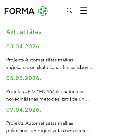
Aktualitātes
03.04.2026
.
Projekts Automatizētas malkas 
zāģēšanas un skaldīšanas līnijas izbūve

Pētniecības projekts tiek īstenots SIA 
05.05.2026
.
“MNKC” pasākuma “Atbalsta 
instruments pētniecībai un 
Projekts JP23 “EN 16755 paātrinātās 
internacionalizācijai, 2. kārta" ...
novecināšanas metodes izstrāde un 
ieviešana testēšanas laboratorijā”
07.04.2026
.
Projekts Automatizētas malkas 
pakošanas un digitālizētas uzskaites 
līnijas izstrāde
