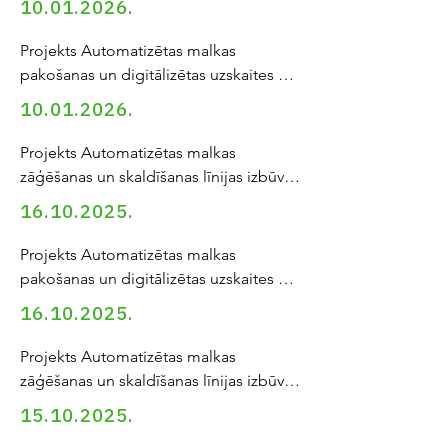
10.01.2026
.
Pētījuma Nr. DP04 Izstrādāta 
tehnoloģija un specifikācija 
Projekts Automatizētas malkas 
mehanizētas un automatizētas 
pakošanas un digitālizētas uzskaites 
kamīnmalkas pakošanu un fasēšanas ...
līnijas izstrāde

10.01.2026
.
Pētījuma Nr. DP04 Izstrādāta 
tehnoloģija un specifikācija 
Projekts Automatizētas malkas 
mehanizētas un automatizētas 
zāģēšanas un skaldīšanas līnijas izbūve

kamīnmalkas pakošanu un fasēšanas ...
Pētniecības projekts tiek īstenots SIA 
16.10.2025
.
“MNKC” pasākuma “Atbalsta 
instruments pētniecībai un 
Projekts Automatizētas malkas 
internacionalizācijai, 2. kārta" ...
pakošanas un digitālizētas uzskaites 
līnijas izstrāde

16.10.2025
.
Pētījuma Nr. DP04 Izstrādāta 
tehnoloģija un specifikācija 
Projekts Automatizētas malkas 
mehanizētas un automatizētas 
zāģēšanas un skaldīšanas līnijas izbūve

kamīnmalkas pakošanu un fasēšanas ...
Pētniecības projekts tiek īstenots SIA 
15.10.2025
.
“MNKC” pasākuma “Atbalsta 