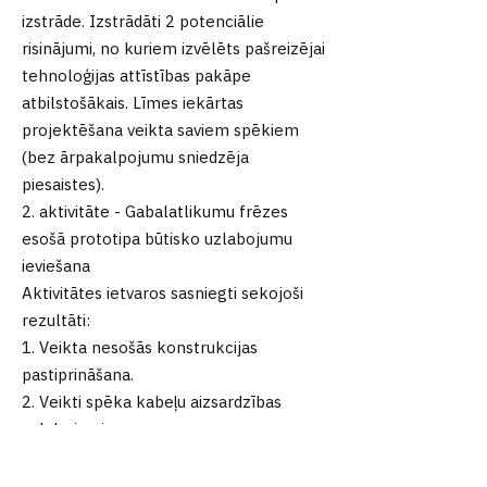
izstrāde. Izstrādāti 2 potenciālie
risinājumi, no kuriem izvēlēts pašreizējai
tehnoloģijas attīstības pakāpe
atbilstošākais. Līmes iekārtas
projektēšana veikta saviem spēkiem
(bez ārpakalpojumu sniedzēja
piesaistes).
2. aktivitāte - Gabalatlikumu frēzes
esošā prototipa būtisko uzlabojumu
ieviešana
Aktivitātes ietvaros sasniegti sekojoši
rezultāti:
1. Veikta nesošās konstrukcijas
pastiprināšana.
2. Veikti spēka kabeļu aizsardzības
uzlabojumi.
Aktivitātes ieviešana turpinās līdz