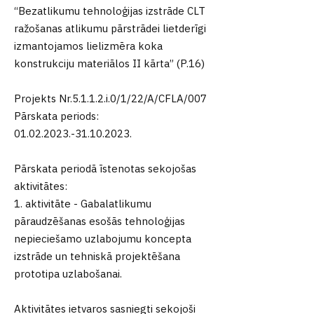
“Bezatlikumu tehnoloģijas izstrāde CLT
ražošanas atlikumu pārstrādei lietderīgi
izmantojamos lielizmēra koka
konstrukciju materiālos II kārta” (P.16)
Projekts Nr.5.1.1.2.i.0/1/22/A/CFLA/007
Pārskata periods:
01.02.2023.-31.10.2023
.
Pārskata periodā īstenotas sekojošas
aktivitātes:
1. aktivitāte - Gabalatlikumu
pāraudzēšanas esošās tehnoloģijas
nepieciešamo uzlabojumu koncepta
izstrāde un tehniskā projektēšana
prototipa uzlabošanai.
Aktivitātes ietvaros sasniegti sekojoši