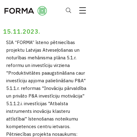
15.11.2023
.
SIA “FORMA” īsteno pētniecības
projektu Latvijas Atveseļošanas un
noturības mehānisma plāna 5.1.r.
reformu un investīciju virziena
"Produktivitātes paaugstināšana caur
investīciju apjoma palielināšanu P&A"
5.1.1.r. reformas "Inovāciju pārvaldība
un privāto P&A investīciju motivācija"
5.1.1.2.i. investīcijas "Atbalsta
instruments inovāciju klasteru
attīstībai" īstenošanas noteikumu
kompetences centru ietvaros.
Pētniecības projekta nosaukums: