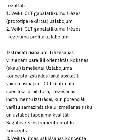
rezultāti:
1. Veikti CLT gabalatlikumu frēzes
(prototipa iekārtas) uzlabojumi.
2. Veikti CLT gabalatlikumu frēzes
frēzējuma profila uzlabojumi.
Izstrādāti risinājumi frēzēšanas
virzienam paralēli orientētās koksnes
(skalu) izmešanai. Uzlabojuma
koncepta izstrādes laikā apskatīti
vairāki risinājumi, CLT materiāla
specifikai atbilstoša, frēzēšanas
instrumentu izstrādei, kuri potenciāli
varētu samazināt skalu izmešanas risku
un uzlabot tapojuma kvalitāti.
Sagatavots instrumentu profilu
koncepts.
3. Veikta līmes uzklāšanas koncepta